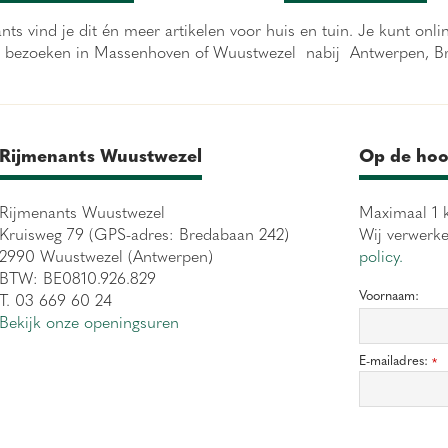
nts vind je dit én meer artikelen voor huis en tuin. Je kunt onl
ter bezoeken in Massenhoven of Wuustwezel nabij Antwerpen, Bre
Rijmenants Wuustwezel
Op de hoo
Rijmenants Wuustwezel
Maximaal 1 k
Kruisweg 79 (GPS-adres: Bredabaan 242)
Wij verwerk
2990 Wuustwezel (Antwerpen)
policy.
BTW: BE0810.926.829
Voornaam:
T. 03 669 60 24
Bekijk onze openingsuren
E-mailadres:
*