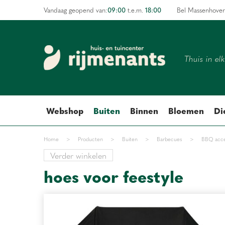
Ga
09:00
18:00
Vandaag geopend van:
t.e.m.
Bel Massenhove
naar
content
Thuis in el
Webshop
Buiten
Binnen
Bloemen
Di
Home
>
Producten
>
Buiten
>
Barbecues
>
BBQ acce
Verder winkelen
hoes voor feestyle