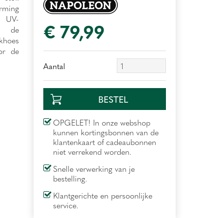
rming
e UV-
€
79
,
99
j de
ekhoes
or de
Aantal
OPGELET! In onze webshop
kunnen kortingsbonnen van de
klantenkaart of cadeaubonnen
niet verrekend worden.
Snelle verwerking van je
bestelling.
Klantgerichte en persoonlijke
service.