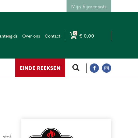
Mijn Rijmenants
€ 0,00
antengids
Over ons
Contact
EINDE REEKSEN
stof.