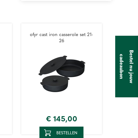
ofyr cast iron casserole set 21-
26
B
e
s
t
e
l
n
u
j
o
u
w
a
d
e
a
u
b
o
c
n
€
145
,
00
BESTELLEN