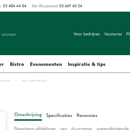
03 484 44 84
03 669 60 24
n:
Bel Wuustwezel
k seizoen
Voor bedrijven
Vacatures
Pl
er
Bistro
Evenementen
Inspiratie & tips
ssoires
>
hoes voor feestyle
Omschrijving
Specificaties
Recensies
Napoleon-afdekhoes van duurzame, waterafstotende 