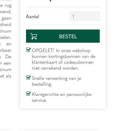
ge rug
end,
Aantal
 gaan
htheid
tinum
belen.
rk en
erbaar
OPGELET! In onze webshop
kunnen kortingsbonnen van de
k. De
klantenkaart of cadeaubonnen
or een
niet verrekend worden.
tinum
et als
Snelle verwerking van je
bestelling.
Klantgerichte en persoonlijke
service.