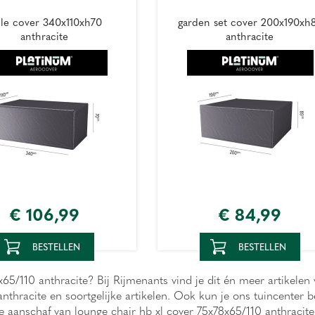
ble cover 340x110xh70
garden set cover 200x190xh
anthracite
anthracite
€
106
,
99
€
84
,
99
BESTELLEN
BESTELLEN
65/110 anthracite? Bij Rijmenants vind je dit én meer artikelen 
anthracite en soortgelijke artikelen. Ook kun je ons tuincente
e aanschaf van lounge chair hb xl cover 75x78x65/110 anthracite