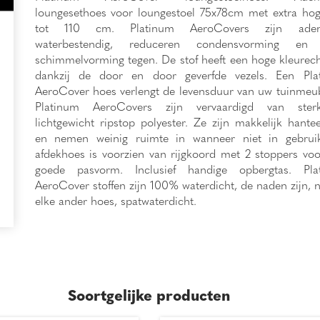
loungesethoes voor loungestoel 75x78cm met extra ho
tot 110 cm. Platinum AeroCovers zijn adem
waterbestendig, reduceren condensvorming en
schimmelvorming tegen. De stof heeft een hoge kleurec
dankzij de door en door geverfde vezels. Een Pla
AeroCover hoes verlengt de levensduur van uw tuinmeu
Platinum AeroCovers zijn vervaardigd van ste
lichtgewicht ripstop polyester. Ze zijn makkelijk hante
en nemen weinig ruimte in wanneer niet in gebrui
afdekhoes is voorzien van rijgkoord met 2 stoppers vo
goede pasvorm. Inclusief handige opbergtas. Pla
AeroCover stoffen zijn 100% waterdicht, de naden zijn, n
elke ander hoes, spatwaterdicht.
Soortgelijke producten