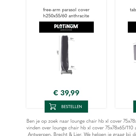
free-arm parasol cover
ta
h250x55/60 anthracite
€
39
,
99
BESTELLEN
Ben je op zoek naar lounge chair hb xl cover 75x78x
vinden over lounge chair hb xl cover 75x78x65/110 
Antwerpen, Brecht & Lier. We helpen je graag bij d