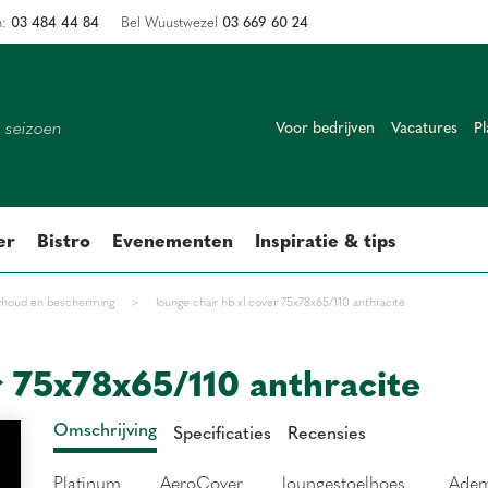
03 484 44 84
03 669 60 24
n:
Bel Wuustwezel
k seizoen
Voor bedrijven
Vacatures
Pl
er
Bistro
Evenementen
Inspiratie & tips
houd en bescherming
>
lounge chair hb xl cover 75x78x65/110 anthracite
r 75x78x65/110 anthracite
Omschrijving
Specificaties
Recensies
Platinum AeroCover loungestoelhoes. Adem