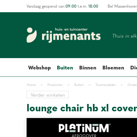
Ga
09:00
18:00
Vandaag geopend van:
t.e.m.
Bel Massenhove
naar
content
Thuis in el
Webshop
Buiten
Binnen
Bloemen
Di
Home
>
Producten
>
Buiten
>
Tuinmeubelen
>
Onder
Verder winkelen
lounge chair hb xl cove