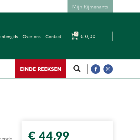
Mijn Rijmenants
€ 0,00
antengids
Over ons
Contact
EINDE REEKSEN
€
44
,
99
ende