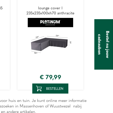
85
lounge cover l
235x235x100xh70 anthracite
B
e
s
t
e
l
n
u
j
o
u
w
a
d
e
a
u
b
o
c
n
€
79
,
99
BESTELLEN
voor huis en tuin. Je kunt online meer informatie
r bezoeken in Massenhoven of Wuustwezel nabij
 en andere artikelen.