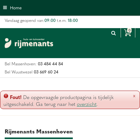
G
Home
a
n
09:00
18:00
Vandaag geopend van:
t.e.m.
a
a
r
c
o
n
03 484 44 84
Bel Massenhoven:
t
e
03 669 60 24
Bel Wuustwezel
n
t
x
Fout!
De opgevraagde productpagina is tijdelijk
uitgeschakeld. Ga terug naar het
overzicht
.
Rijmenants Massenhoven