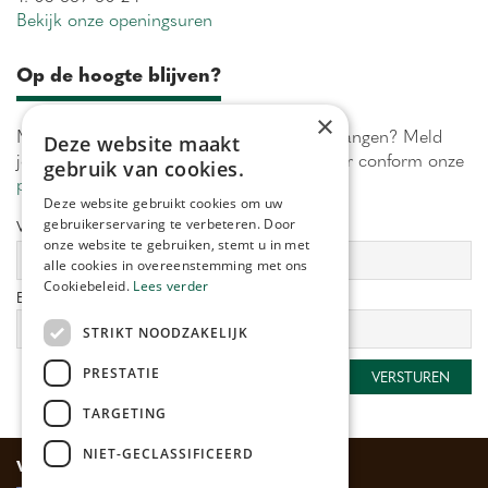
Bekijk onze openingsuren
Op de hoogte blijven?
×
Maximaal 1 keer per week onze acties ontvangen? Meld
Deze website maakt
je aan! Wij verwerken jouw gegevens secuur conform onze
gebruik van cookies.
privacy policy.
Deze website gebruikt cookies om uw
gebruikerservaring te verbeteren. Door
Voornaam:
Achternaam:
onze website te gebruiken, stemt u in met
alle cookies in overeenstemming met ons
Cookiebeleid.
Lees verder
E-mailadres:
*
STRIKT NOODZAKELIJK
PRESTATIE
TARGETING
NIET-GECLASSIFICEERD
Veilig betalen