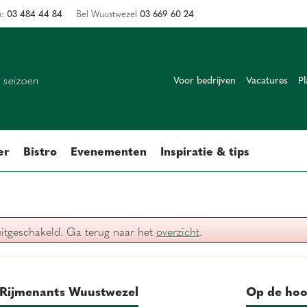
03 484 44 84
03 669 60 24
n:
Bel Wuustwezel
k seizoen
Voor bedrijven
Vacatures
Pl
er
Bistro
Evenementen
Inspiratie & tips
uitgeschakeld. Ga terug naar het
overzicht
.
Rijmenants Wuustwezel
Op de hoo