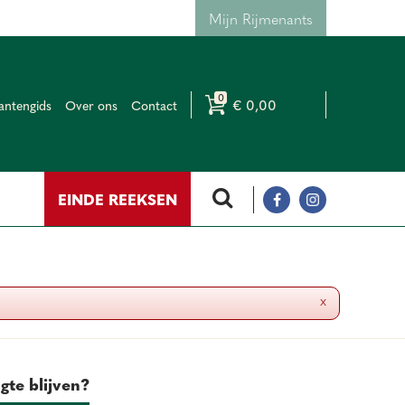
Mijn Rijmenants
€ 0,00
antengids
Over ons
Contact
EINDE REEKSEN
x
gte blijven?