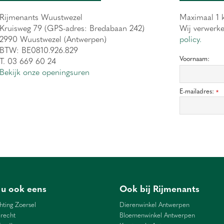
Rijmenants Wuustwezel
Maximaal 1 k
Kruisweg 79 (GPS-adres: Bredabaan 242)
Wij verwerk
2990 Wuustwezel (Antwerpen)
policy.
BTW: BE0810.926.829
Voornaam:
T. 03 669 60 24
Bekijk onze openingsuren
E-mailadres:
*
 u ook eens
Ook bij Rijmenants
hting Zoersel
Dierenwinkel Antwerpen
recht
Bloemenwinkel Antwerpen