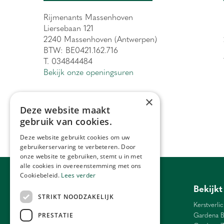
Rijmenants Massenhoven
Liersebaan 121
2240 Massenhoven (Antwerpen)
BTW: BE0421.162.716
T. 034844484
Bekijk onze openingsuren
×
Deze website maakt
gebruik van cookies.
Deze website gebruikt cookies om uw
gebruikerservaring te verbeteren. Door
onze website te gebruiken, stemt u in met
alle cookies in overeenstemming met ons
Cookiebeleid.
Lees verder
Tuincentrum Antwerpen
Bekijkt
STRIKT NOODZAKELIJK
Barbecue Lier
Kerstverlic
Bloemen Antwerpen
Gardena B
PRESTATIE