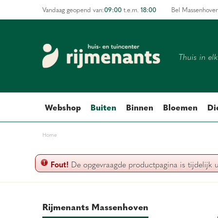
Ga
09:00
18:00
Vandaag geopend van:
t.e.m.
Bel Massenhove
naar
content
Thuis in el
Webshop
Buiten
Binnen
Bloemen
Di
Home
Fout!
De opgevraagde productpagina is tijdelijk 
Rijmenants Massenhoven