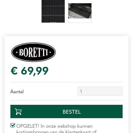
€
69
,
99
Aantal
OPGELET! In onze webshop kunnen
kortingsbonnen van de klantenkaart of