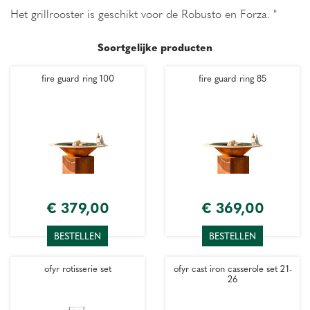
Het grillrooster is geschikt voor de Robusto en Forza. "
Soortgelijke producten
fire guard ring 100
fire guard ring 85
€
379
,
00
€
369
,
00
BESTELLEN
BESTELLEN
ofyr rotisserie set
ofyr cast iron casserole set 21-
26