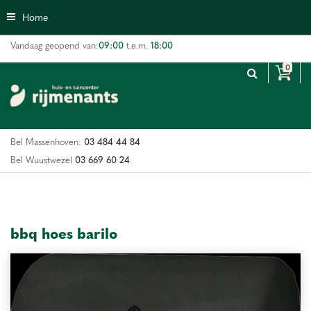
G
Home
a
n
09:00
18:00
Vandaag geopend van:
t.e.m.
a
a
r
c
o
n
03 484 44 84
Bel Massenhoven:
t
e
03 669 60 24
Bel Wuustwezel
n
t
bbq hoes barilo