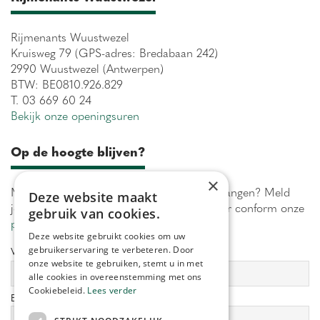
Rijmenants Wuustwezel
Kruisweg 79 (GPS-adres: Bredabaan 242)
2990 Wuustwezel (Antwerpen)
BTW: BE0810.926.829
T. 03 669 60 24
Bekijk onze openingsuren
Op de hoogte blijven?
×
Maximaal 1 keer per week onze acties ontvangen? Meld
Deze website maakt
je aan! Wij verwerken jouw gegevens secuur conform onze
gebruik van cookies.
privacy policy.
Deze website gebruikt cookies om uw
gebruikerservaring te verbeteren. Door
Voornaam:
Achternaam:
onze website te gebruiken, stemt u in met
alle cookies in overeenstemming met ons
Cookiebeleid.
Lees verder
E-mailadres:
*