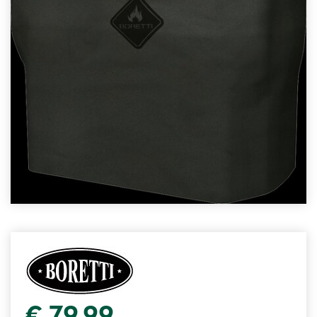
€
79
,
99