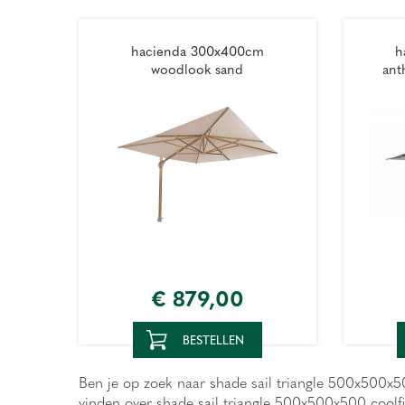
hacienda 300x400cm
h
woodlook sand
ant
€
879
,
00
BESTELLEN
Ben je op zoek naar shade sail triangle 500x500x500
vinden over shade sail triangle 500x500x500 coolf