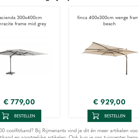
acienda 300x400cm
finca 400x300cm wenge fra
hracite frame mid grey
beach
€
779
,
00
€
929
,
00
BESTELLEN
BESTELLEN
 coolfit/sand? Bij Rijmenants vind je dit én meer artikelen voo
it/sand en soortgelijke artikelen. Ook kun je ons tuincenter b