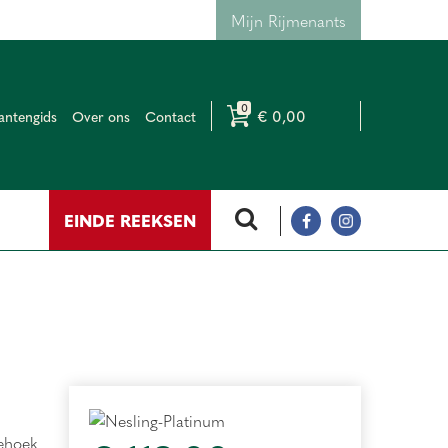
Mijn Rijmenants
€ 0,00
antengids
Over ons
Contact
EINDE REEKSEN
ehoek