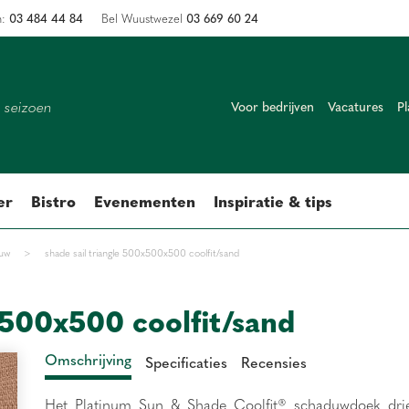
03 484 44 84
03 669 60 24
n:
Bel Wuustwezel
k seizoen
Voor bedrijven
Vacatures
Pl
er
Bistro
Evenementen
Inspiratie & tips
uw
>
shade sail triangle 500x500x500 coolfit/sand
x500x500 coolfit/sand
Omschrijving
Specificaties
Recensies
Het Platinum Sun & Shade Coolfit® schaduwdoek dri