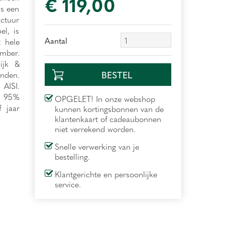
€
119
,
00
is een
uctuur
el, is
Aantal
 hele
mber.
ijk &
nden.
AISI.
ot 95%
OPGELET! In onze webshop
 jaar
kunnen kortingsbonnen van de
klantenkaart of cadeaubonnen
niet verrekend worden.
Snelle verwerking van je
bestelling.
Klantgerichte en persoonlijke
service.