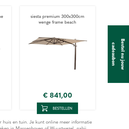
me
siesta premium 300x300cm
wenge frame beach
B
e
s
t
e
l
n
u
j
o
u
w
a
d
e
a
u
b
o
c
n
€
841
,
00
BESTELLEN
r huis en tuin. Je kunt online meer informatie
ezoeken in Massenhoven of Wuustwezel nabij