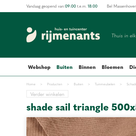
Ga
09:00
18:00
Vandaag geopend van:
t.e.m.
Bel Massenhove
naar
content
Thuis in el
Webshop
Buiten
Binnen
Bloemen
Di
Home
>
Producten
>
Buiten
>
Tuinmeubelen
>
Schad
Verder winkelen
shade sail triangle 500