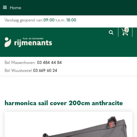
G
Home
a
n
09:00
18:00
Vandaag geopend van:
t.e.m.
a
a
r
c
o
n
03 484 44 84
Bel Massenhoven:
t
e
03 669 60 24
Bel Wuustwezel
n
t
harmonica sail cover 200cm anthracite