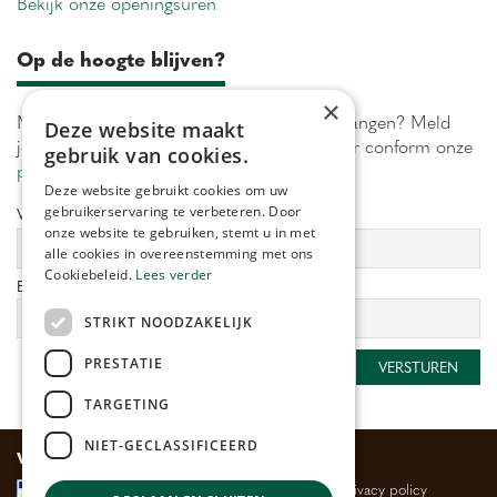
Bekijk onze openingsuren
Op de hoogte blijven?
×
Maximaal 1 keer per week onze acties ontvangen? Meld
Deze website maakt
je aan! Wij verwerken jouw gegevens secuur conform onze
gebruik van cookies.
privacy policy.
Deze website gebruikt cookies om uw
gebruikerservaring te verbeteren. Door
Voornaam:
Achternaam:
onze website te gebruiken, stemt u in met
alle cookies in overeenstemming met ons
Cookiebeleid.
Lees verder
E-mailadres:
*
STRIKT NOODZAKELIJK
PRESTATIE
TARGETING
NIET-GECLASSIFICEERD
Veilig betalen
Algemene voorwaarden
Privacy policy