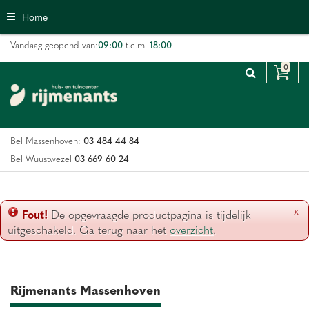
G
Home
a
n
09:00
18:00
Vandaag geopend van:
t.e.m.
a
a
r
c
o
n
03 484 44 84
Bel Massenhoven:
t
e
03 669 60 24
Bel Wuustwezel
n
t
x
Fout!
De opgevraagde productpagina is tijdelijk
uitgeschakeld. Ga terug naar het
overzicht
.
Rijmenants Massenhoven