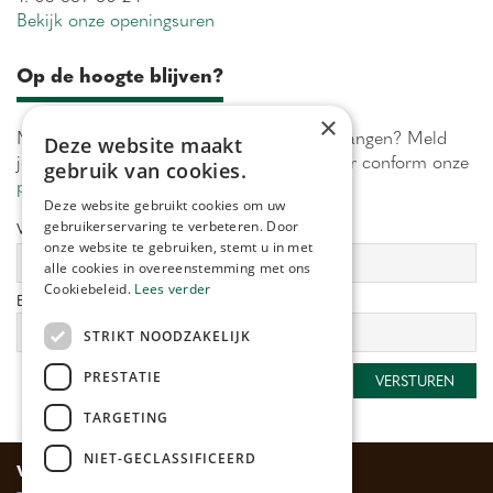
Bekijk onze openingsuren
Op de hoogte blijven?
×
Maximaal 1 keer per week onze acties ontvangen? Meld
Deze website maakt
je aan! Wij verwerken jouw gegevens secuur conform onze
gebruik van cookies.
privacy policy.
Deze website gebruikt cookies om uw
gebruikerservaring te verbeteren. Door
Voornaam:
Achternaam:
onze website te gebruiken, stemt u in met
alle cookies in overeenstemming met ons
Cookiebeleid.
Lees verder
E-mailadres:
*
STRIKT NOODZAKELIJK
PRESTATIE
TARGETING
NIET-GECLASSIFICEERD
Veilig betalen