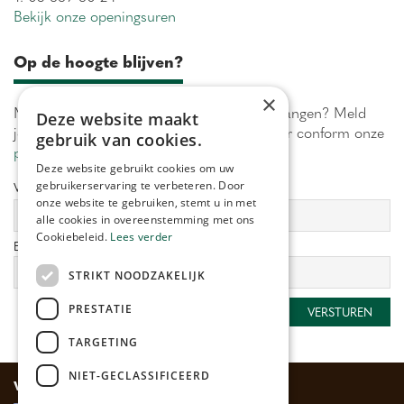
Bekijk onze openingsuren
Op de hoogte blijven?
×
Maximaal 1 keer per week onze acties ontvangen? Meld
Deze website maakt
je aan! Wij verwerken jouw gegevens secuur conform onze
gebruik van cookies.
privacy policy.
Deze website gebruikt cookies om uw
gebruikerservaring te verbeteren. Door
Voornaam:
Achternaam:
onze website te gebruiken, stemt u in met
alle cookies in overeenstemming met ons
Cookiebeleid.
Lees verder
E-mailadres:
*
STRIKT NOODZAKELIJK
PRESTATIE
TARGETING
NIET-GECLASSIFICEERD
Veilig betalen