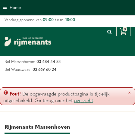
G
Home
a
n
09:00
18:00
Vandaag geopend van:
t.e.m.
a
a
r
c
o
n
03 484 44 84
Bel Massenhoven:
t
e
03 669 60 24
Bel Wuustwezel
n
t
x
Fout!
De opgevraagde productpagina is tijdelijk
uitgeschakeld. Ga terug naar het
overzicht
.
Rijmenants Massenhoven