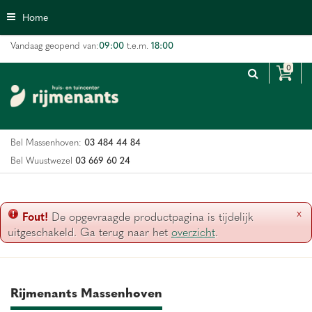
G
Home
a
n
09:00
18:00
Vandaag geopend van:
t.e.m.
a
a
r
c
o
n
03 484 44 84
Bel Massenhoven:
t
e
03 669 60 24
Bel Wuustwezel
n
t
x
Fout!
De opgevraagde productpagina is tijdelijk
uitgeschakeld. Ga terug naar het
overzicht
.
Rijmenants Massenhoven