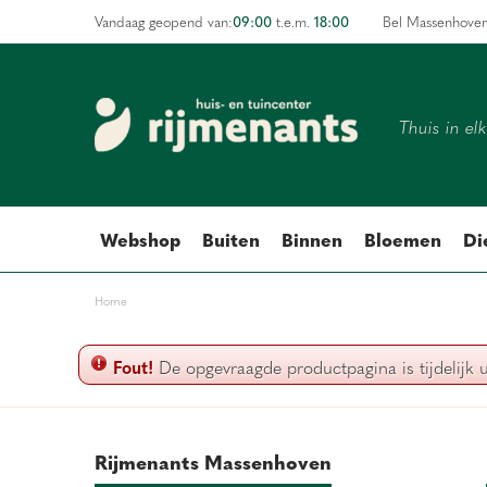
Ga
09:00
18:00
Vandaag geopend van:
t.e.m.
Bel Massenhove
naar
content
Thuis in el
Webshop
Buiten
Binnen
Bloemen
Di
Home
Fout!
De opgevraagde productpagina is tijdelijk 
Rijmenants Massenhoven