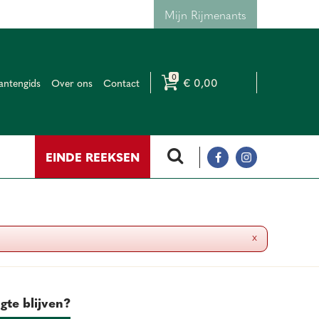
Mijn Rijmenants
€ 0,00
antengids
Over ons
Contact
EINDE REEKSEN
x
gte blijven?