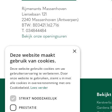
Rijmenants Massenhoven
Liersebaan 121
2240 Massenhoven (Antwerpen)
BTW: BE0421.162.716
T. 034844484
Bekijk onze openingsuren
×
Deze website maakt
gebruik van cookies.
Deze website gebruikt cookies om uw
gebruikerservaring te verbeteren. Door
onze website te gebruiken, stemt u in met
alle cookies in overeenstemming met ons
Cookiebeleid.
Lees verder
Tuincentrum Antwerpen
Bekijkt
STRIKT NOODZAKELIJK
Barbecue Lier
Kerstverlic
Bloemen Antwerpen
Gardena B
PRESTATIE