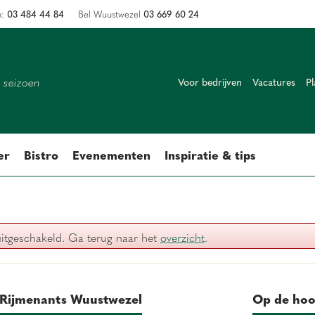
03 484 44 84
03 669 60 24
n:
Bel Wuustwezel
k seizoen
Voor bedrijven
Vacatures
Pl
er
Bistro
Evenementen
Inspiratie & tips
uitgeschakeld. Ga terug naar het
overzicht
.
Rijmenants Wuustwezel
Op de hoo