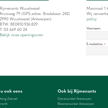
Rijmenants Wuustwezel
Maximaal 1 k
Kruisweg 79 (GPS-adres: Bredabaan 242)
Wij verwerk
2990 Wuustwezel (Antwerpen)
policy.
BTW: BE0810.926.829
Voornaam:
T. 03 669 60 24
Bekijk onze openingsuren
E-mailadres:
*
 u ook eens
Ook bij Rijmenants
hting Zoersel
Dierenwinkel Antwerpen
recht
Bloemenwinkel Antwerpen