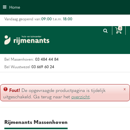
G
Home
a
n
09:00
18:00
Vandaag geopend van:
t.e.m.
a
a
r
c
o
n
03 484 44 84
Bel Massenhoven:
t
e
03 669 60 24
Bel Wuustwezel
n
t
x
Fout!
De opgevraagde productpagina is tijdelijk
uitgeschakeld. Ga terug naar het
overzicht
.
Rijmenants Massenhoven