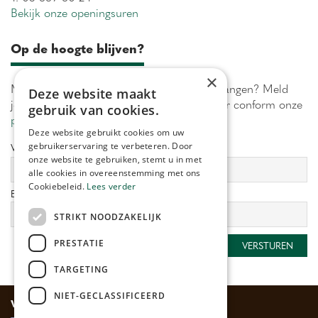
Bekijk onze openingsuren
Op de hoogte blijven?
×
Maximaal 1 keer per week onze acties ontvangen? Meld
Deze website maakt
je aan! Wij verwerken jouw gegevens secuur conform onze
gebruik van cookies.
privacy policy.
Deze website gebruikt cookies om uw
gebruikerservaring te verbeteren. Door
Voornaam:
Achternaam:
onze website te gebruiken, stemt u in met
alle cookies in overeenstemming met ons
Cookiebeleid.
Lees verder
E-mailadres:
*
STRIKT NOODZAKELIJK
PRESTATIE
TARGETING
NIET-GECLASSIFICEERD
Veilig betalen