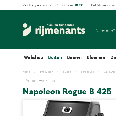
Ga
09:00
18:00
Vandaag geopend van:
t.e.m.
Bel Massenhove
naar
content
Thuis in el
Webshop
Buiten
Binnen
Bloemen
Di
Home
>
Producten
>
Buiten
>
Barbecues
>
Gasbarbe
Verder winkelen
Napoleon Rogue B 425