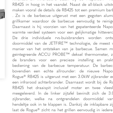
RB425 in hoog in het vaandel. Naast de all-black uitstr
maken vooral de details de RB425 tot een premium ba
. Zo is de barbecue uitgerust met een gegoten alum
grillkamer waardoor de barbecue eenvoudig te reinig
Daarnaast is hij voorzien van het gepatenteerde Nap
warmte verdeel systeem voor een gelijkmatige hitteverd
De drie individuele rvs-buisbranders worden onts
doormiddel van de JETFIRE™ technologie, de meest ve
manier van het ontsteken van je barbecue. Samen m
geïntegreerde ACCU PROBE™ deksel thermometer, z
de branders voor een precieze instelling en prakt
bediening van de barbecue temperatuur. De barbec
bovendien een echte allrounder: de nieuwe Napo
Rogue® RB425 is uitgerust met een 3.0kW zijbrander 
een infrarood achterbrander. Daarnaast wordt bij de 
RB425 het draaispit inclusief moter en twee vlees
meegeleverd. In de linker zijtafel bevindt zich de 
zijbrander, welke na ontgrendelen doormiddel va
hendeltje ook in te klappen is. Dankzij de inklapbare zij
laat de Rogue® zicht na het grillen eenvoudig in ieder