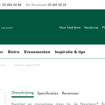
03 484 44 84
03 669 60 24
n:
Bel Wuustwezel
k seizoen
Voor bedrijven
Vacatures
Pl
er
Bistro
Evenementen
Inspiratie & tips
cues
>
Napoleon Rogue B 425
Omschrijving
Specificaties
Recensies
Kwaliteit en innovatieve staan bij de Napoleon® R