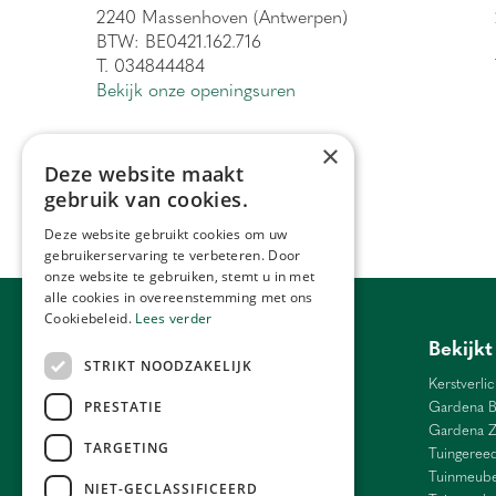
2240 Massenhoven (Antwerpen)
BTW: BE0421.162.716
T. 034844484
Bekijk onze openingsuren
×
Deze website maakt
gebruik van cookies.
Deze website gebruikt cookies om uw
gebruikerservaring te verbeteren. Door
onze website te gebruiken, stemt u in met
alle cookies in overeenstemming met ons
Cookiebeleid.
Lees verder
Tuincentrum Antwerpen
Bekijkt
STRIKT NOODZAKELIJK
Barbecue Lier
Kerstverlic
Bloemen Antwerpen
Gardena B
PRESTATIE
Bloemen Ranst
Gardena 
TARGETING
Bloemen Schilde
Tuingeree
Weber Antwerpen
Tuinmeube
NIET-GECLASSIFICEERD