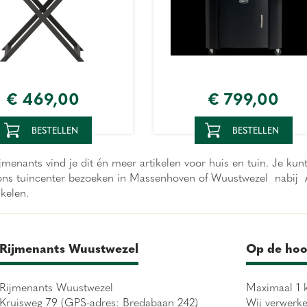
€
469
,
00
€
799
,
00
BESTELLEN
BESTELLEN
menants vind je dit én meer artikelen voor huis en tuin. Je ku
 ons tuincenter bezoeken in Massenhoven of Wuustwezel nabij A
ikelen.
Rijmenants Wuustwezel
Op de hoo
Rijmenants Wuustwezel
Maximaal 1 k
Kruisweg 79 (GPS-adres: Bredabaan 242)
Wij verwerk