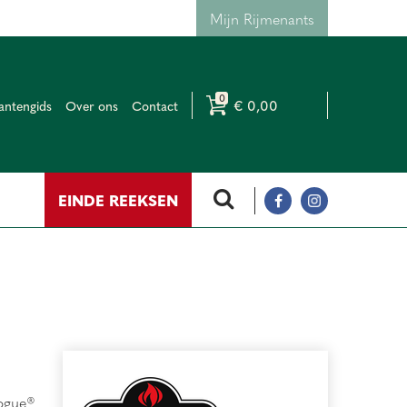
Mijn Rijmenants
€ 0,00
antengids
Over ons
Contact
EINDE REEKSEN
ogue®