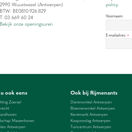
2990 Wuustwezel (Antwerpen)
policy.
BTW: BE0810.926.829
Voornaam:
T. 03 669 60 24
Bekijk onze openingsuren
E-mailadres:
*
 u ook eens
Ook bij Rijmenants
hting Zoersel
Dierenwinkel Antwerpen
recht
Bloemenwinkel Antwerpen
Zandhoven
Kerstmarkt Antwerpen
dschap Massenhoven
Koopzondag Antwerpen
len Antwerpen
Tuincentrum Antwerpen