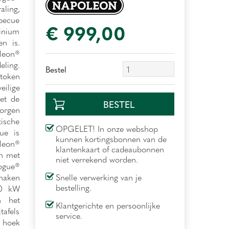
aling,
rbecue
€
999
,
00
inium
en is.
oleon®
eling.
Bestel
token
ilige
et de
orgen
ische
OPGELET! In onze webshop
ue is
kunnen kortingsbonnen van de
leon®
klantenkaart of cadeaubonnen
en met
niet verrekend worden.
Rogue®
haken
Snelle verwerking van je
bestelling.
3.0 kW
n het
Klantgerichte en persoonlijke
tafels
service.
e hoek