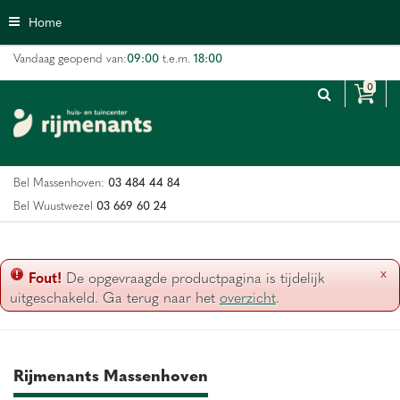
G
Home
a
n
09:00
18:00
Vandaag geopend van:
t.e.m.
a
a
r
c
o
n
03 484 44 84
Bel Massenhoven:
t
e
03 669 60 24
Bel Wuustwezel
n
t
x
Fout!
De opgevraagde productpagina is tijdelijk
uitgeschakeld. Ga terug naar het
overzicht
.
Rijmenants Massenhoven