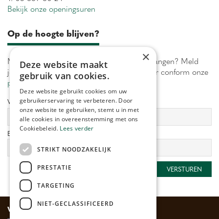
Bekijk onze openingsuren
Op de hoogte blijven?
×
Maximaal 1 keer per week onze acties ontvangen? Meld
Deze website maakt
je aan! Wij verwerken jouw gegevens secuur conform onze
gebruik van cookies.
privacy policy.
Deze website gebruikt cookies om uw
gebruikerservaring te verbeteren. Door
Voornaam:
Achternaam:
onze website te gebruiken, stemt u in met
alle cookies in overeenstemming met ons
Cookiebeleid.
Lees verder
E-mailadres:
*
STRIKT NOODZAKELIJK
PRESTATIE
TARGETING
NIET-GECLASSIFICEERD
Veilig betalen