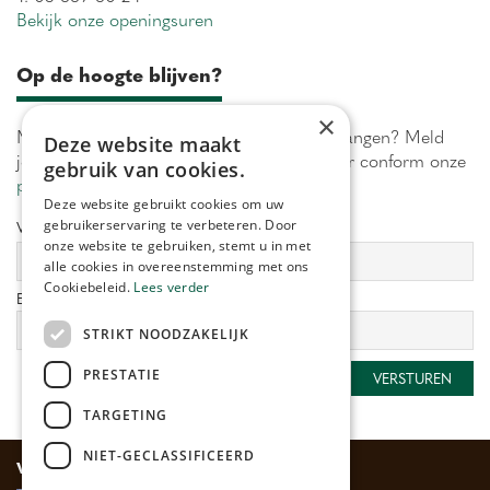
Bekijk onze openingsuren
Op de hoogte blijven?
×
Maximaal 1 keer per week onze acties ontvangen? Meld
Deze website maakt
je aan! Wij verwerken jouw gegevens secuur conform onze
gebruik van cookies.
privacy policy.
Deze website gebruikt cookies om uw
gebruikerservaring te verbeteren. Door
Voornaam:
Achternaam:
onze website te gebruiken, stemt u in met
alle cookies in overeenstemming met ons
Cookiebeleid.
Lees verder
E-mailadres:
*
STRIKT NOODZAKELIJK
PRESTATIE
TARGETING
NIET-GECLASSIFICEERD
Veilig betalen