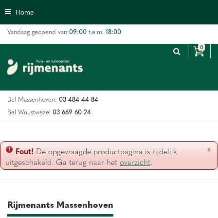
G
Home
a
n
09:00
18:00
Vandaag geopend van:
t.e.m.
a
a
r
c
o
n
03 484 44 84
Bel Massenhoven:
t
e
03 669 60 24
Bel Wuustwezel
n
t
x
Fout!
De opgevraagde productpagina is tijdelijk
uitgeschakeld. Ga terug naar het
overzicht
.
Rijmenants Massenhoven