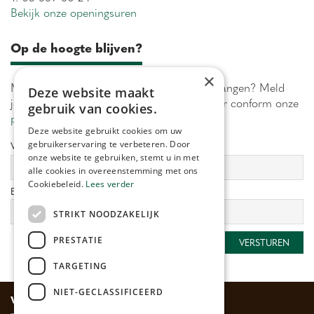
Bekijk onze openingsuren
Op de hoogte blijven?
×
Maximaal 1 keer per week onze acties ontvangen? Meld
Deze website maakt
je aan! Wij verwerken jouw gegevens secuur conform onze
gebruik van cookies.
privacy policy.
Deze website gebruikt cookies om uw
gebruikerservaring te verbeteren. Door
Voornaam:
Achternaam:
onze website te gebruiken, stemt u in met
alle cookies in overeenstemming met ons
Cookiebeleid.
Lees verder
E-mailadres:
*
STRIKT NOODZAKELIJK
PRESTATIE
TARGETING
NIET-GECLASSIFICEERD
Veilig betalen