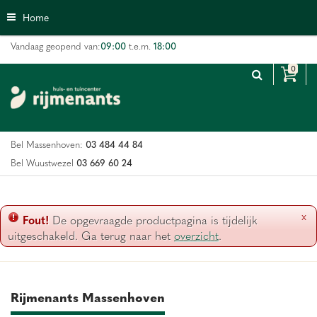
G
Home
a
n
09:00
18:00
Vandaag geopend van:
t.e.m.
a
a
r
c
o
n
03 484 44 84
Bel Massenhoven:
t
e
03 669 60 24
Bel Wuustwezel
n
t
x
Fout!
De opgevraagde productpagina is tijdelijk
uitgeschakeld. Ga terug naar het
overzicht
.
Rijmenants Massenhoven