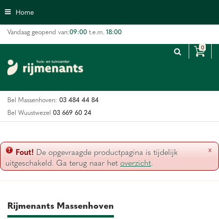
G
Home
a
n
09:00
18:00
Vandaag geopend van:
t.e.m.
a
a
r
c
o
n
03 484 44 84
Bel Massenhoven:
t
e
03 669 60 24
Bel Wuustwezel
n
t
x
Fout!
De opgevraagde productpagina is tijdelijk
uitgeschakeld. Ga terug naar het
overzicht
.
Rijmenants Massenhoven