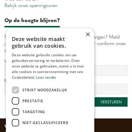
Bekijk onze openingsuren
Op de hoogte blijven?
×
Maximaal 1 keer per week onze acties ontvangen? Meld
Deze website maakt
je aan! Wij verwerken jouw gegevens secuur conform onze
gebruik van cookies.
privacy policy.
Deze website gebruikt cookies om uw
gebruikerservaring te verbeteren. Door
Voornaam:
Achternaam:
onze website te gebruiken, stemt u in met
alle cookies in overeenstemming met ons
Cookiebeleid.
Lees verder
E-mailadres:
*
STRIKT NOODZAKELIJK
PRESTATIE
TARGETING
NIET-GECLASSIFICEERD
Veilig betalen